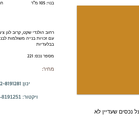
בנוי: 105 מ"ר​ חניה: כן
סורגים
גישה לנכ
​ מיזוג אוו
רחוב הולנדי שקט, קרוב לגן ציב
עם זכויות בנייה משולמות לבני
בבלעדיות
מספר נכס: 221
מחיר:
ינון: 052-8191281 נטע: 052-8191271
ויקטור: 052-8191251
ל נכסים שעדיין לא