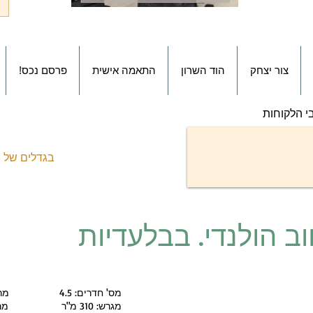
צור יצחק
הוד השרון
התאמה אישית
!פרסם נכס
י הלקוחות
בגדלים של 3 חד' עד 8 חד' + יחידת דיור
ב הולנדי. בבלעדיות
מס' חדרים: 4.5 מרפסת: לא
מגרש: 310 מ"ר מרתף: לא