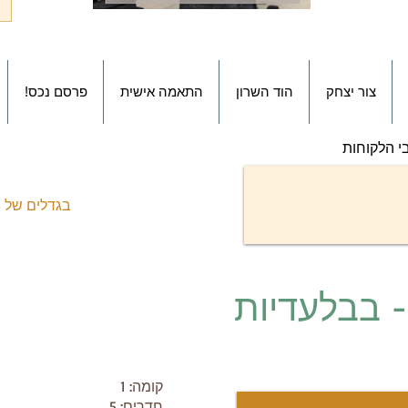
צור יצחק
הוד השרון
התאמה אישית
!פרסם נכס
י הלקוחות
בגדלים של 3 חד' עד 8 חד' + יחידת דיור
 בבלעדיות​
קומה: 1
חדרים: 5