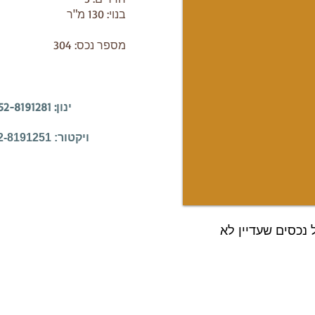
בנוי: 130 מ"ר​
מספר נכס: 304
ינון: 052-8191281 נטע: 052-8191271
ויקטור: 052-8191251
 נכסים שעדיין לא
תר להמחשה בלבד, וחלקן תמונות כלליות שסופקו על ידי
ואחרים